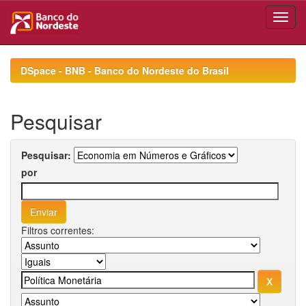
Skip
navigation
DSpace - BNB - Banco do Nordeste do Brasil
Pesquisar
Pesquisar:
por
Filtros correntes: