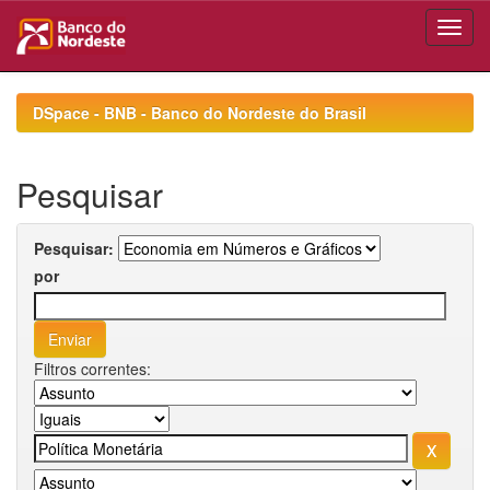
Skip
navigation
DSpace - BNB - Banco do Nordeste do Brasil
Pesquisar
Pesquisar:
por
Filtros correntes: