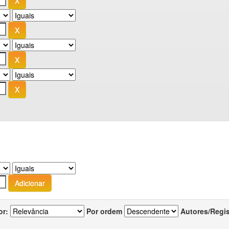
or:
Por ordem
Autores/Regi