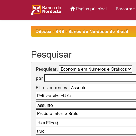
Página principal
Percorrer
Skip
navigation
DSpace - BNB - Banco do Nordeste do Brasil
Pesquisar
Pesquisar:
por
Filtros correntes: