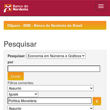
Skip
navigation
DSpace - BNB - Banco do Nordeste do Brasil
Pesquisar
Pesquisar:
por
Filtros correntes: