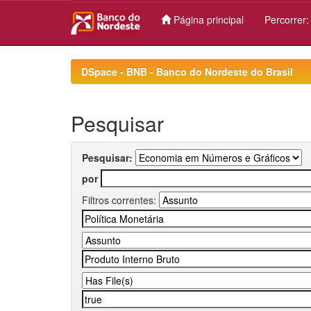
Página principal
Percorrer
Skip
navigation
DSpace - BNB - Banco do Nordeste do Brasil
Pesquisar
Pesquisar:
por
Filtros correntes: