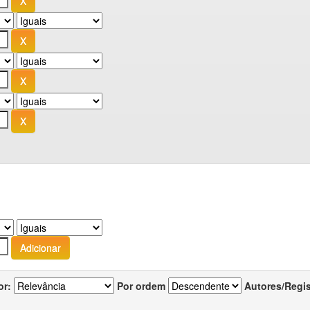
or:
Por ordem
Autores/Regi