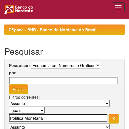
Skip
navigation
DSpace - BNB - Banco do Nordeste do Brasil
Pesquisar
Pesquisar:
por
Filtros correntes: