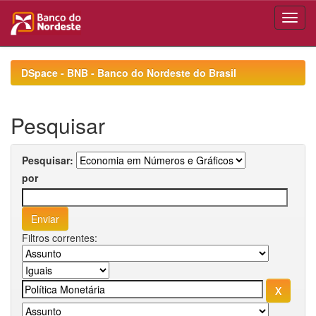
Skip
navigation
DSpace - BNB - Banco do Nordeste do Brasil
Pesquisar
Pesquisar:
por
Filtros correntes: