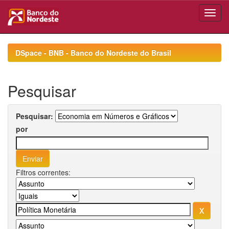
Skip
navigation
DSpace - BNB - Banco do Nordeste do Brasil
Pesquisar
Pesquisar:
por
Filtros correntes: