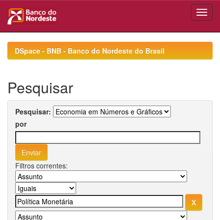
Skip
navigation
DSpace - BNB - Banco do Nordeste do Brasil
Pesquisar
Pesquisar:
por
Filtros correntes: