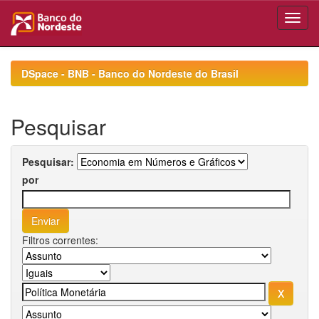
Skip
navigation
DSpace - BNB - Banco do Nordeste do Brasil
Pesquisar
Pesquisar:
por
Filtros correntes: