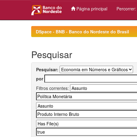
Página principal
Percorrer
Skip
navigation
DSpace - BNB - Banco do Nordeste do Brasil
Pesquisar
Pesquisar:
por
Filtros correntes: