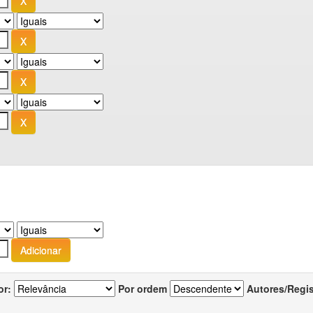
or:
Por ordem
Autores/Regi