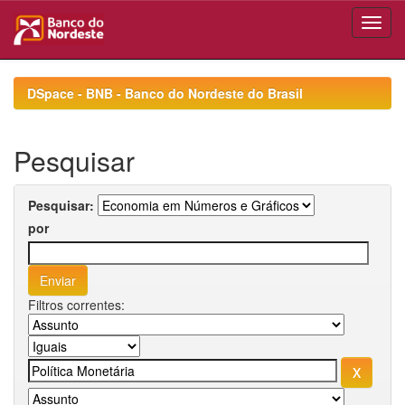
Skip
navigation
DSpace - BNB - Banco do Nordeste do Brasil
Pesquisar
Pesquisar:
por
Filtros correntes: