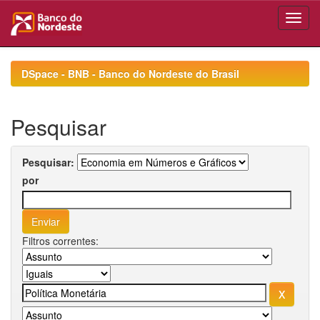
Skip
navigation
DSpace - BNB - Banco do Nordeste do Brasil
Pesquisar
Pesquisar:
por
Filtros correntes: