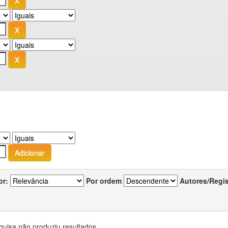
or:
Por ordem
Autores/Regi
quisa não produziu resultados.