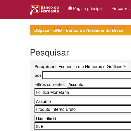
Página principal
Percorrer
Skip
navigation
DSpace - BNB - Banco do Nordeste do Brasil
Pesquisar
Pesquisar:
por
Filtros correntes: