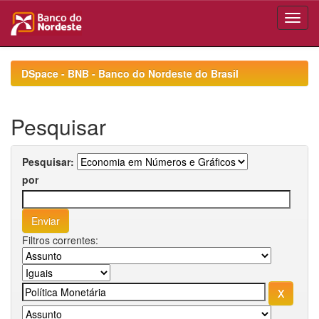
Skip
navigation
DSpace - BNB - Banco do Nordeste do Brasil
Pesquisar
Pesquisar:
por
Filtros correntes: