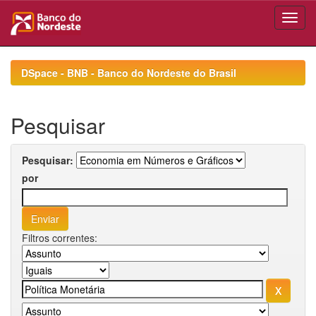
Skip
navigation
DSpace - BNB - Banco do Nordeste do Brasil
Pesquisar
Pesquisar:
por
Filtros correntes: