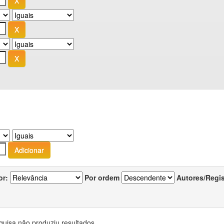
or:
Por ordem
Autores/Regi
quisa não produziu resultados.