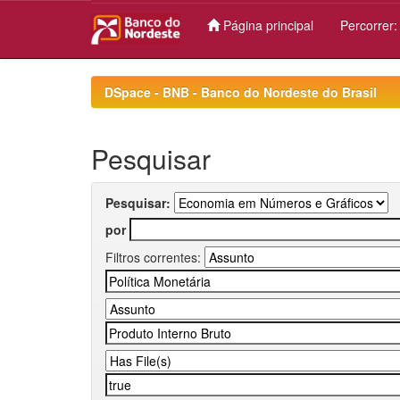
Página principal
Percorrer
Skip
navigation
DSpace - BNB - Banco do Nordeste do Brasil
Pesquisar
Pesquisar:
por
Filtros correntes: