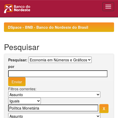
Skip
navigation
DSpace - BNB - Banco do Nordeste do Brasil
Pesquisar
Pesquisar:
por
Filtros correntes: