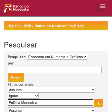
Skip
navigation
DSpace - BNB - Banco do Nordeste do Brasil
Pesquisar
Pesquisar:
por
Filtros correntes: