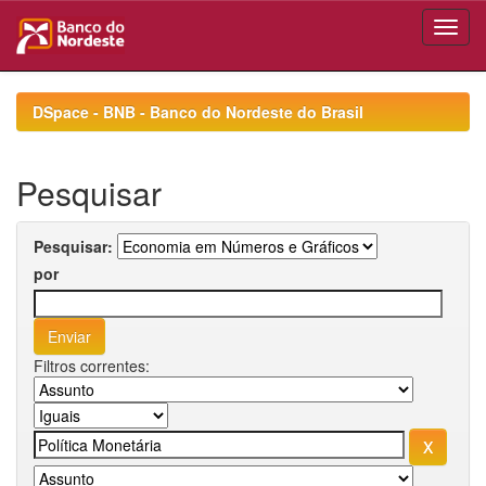
Skip
navigation
DSpace - BNB - Banco do Nordeste do Brasil
Pesquisar
Pesquisar:
por
Filtros correntes: