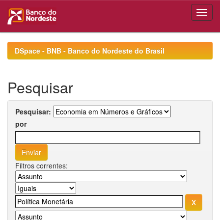
Skip
navigation
DSpace - BNB - Banco do Nordeste do Brasil
Pesquisar
Pesquisar:
por
Filtros correntes: