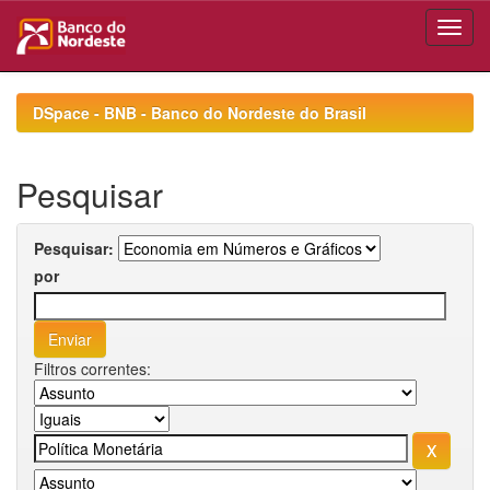
Skip
navigation
DSpace - BNB - Banco do Nordeste do Brasil
Pesquisar
Pesquisar:
por
Filtros correntes: