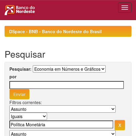
Skip
navigation
DSpace - BNB - Banco do Nordeste do Brasil
Pesquisar
Pesquisar:
por
Filtros correntes: