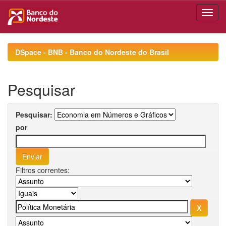
Skip
navigation
DSpace - BNB - Banco do Nordeste do Brasil
Pesquisar
Pesquisar:
por
Filtros correntes: