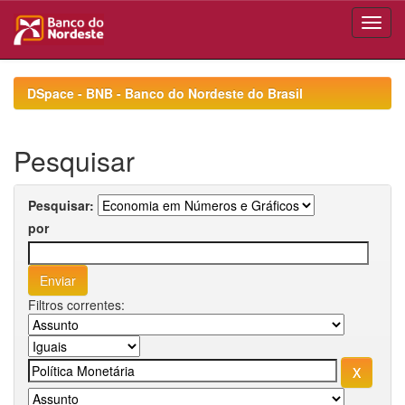
Skip
navigation
DSpace - BNB - Banco do Nordeste do Brasil
Pesquisar
Pesquisar:
por
Filtros correntes: