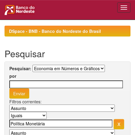
Skip
navigation
DSpace - BNB - Banco do Nordeste do Brasil
Pesquisar
Pesquisar:
por
Filtros correntes: