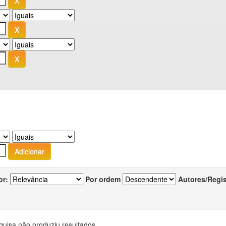
or:
Por ordem
Autores/Regi
quisa não produziu resultados.