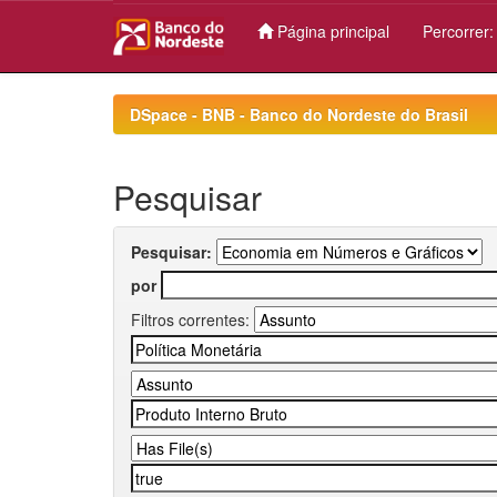
Página principal
Percorrer
Skip
navigation
DSpace - BNB - Banco do Nordeste do Brasil
Pesquisar
Pesquisar:
por
Filtros correntes: