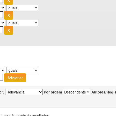
or:
Por ordem
Autores/Regi
quisa não produziu resultados.