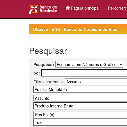
Página principal
Percorrer
Skip
navigation
DSpace - BNB - Banco do Nordeste do Brasil
Pesquisar
Pesquisar:
por
Filtros correntes: