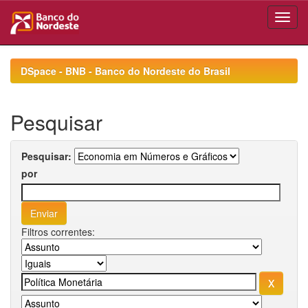
Skip
navigation
DSpace - BNB - Banco do Nordeste do Brasil
Pesquisar
Pesquisar:
por
Filtros correntes: