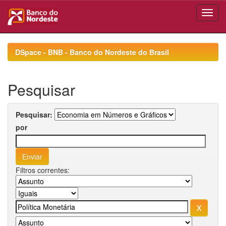
Skip
navigation
DSpace - BNB - Banco do Nordeste do Brasil
Pesquisar
Pesquisar:
por
Filtros correntes: