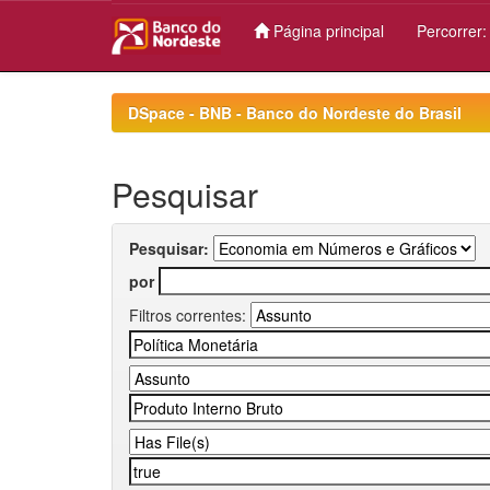
Página principal
Percorrer
Skip
navigation
DSpace - BNB - Banco do Nordeste do Brasil
Pesquisar
Pesquisar:
por
Filtros correntes: