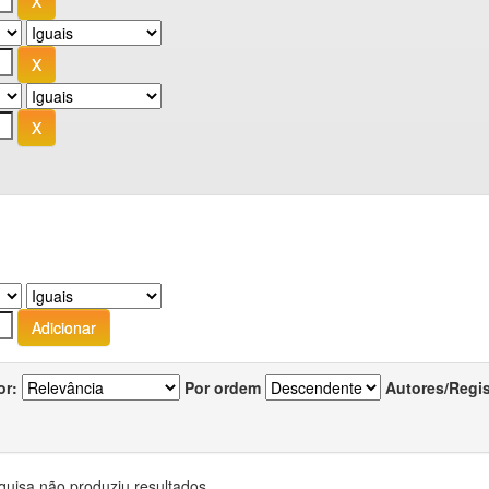
or:
Por ordem
Autores/Regi
quisa não produziu resultados.