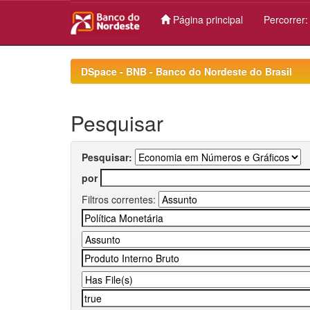
Página principal
Percorrer
Skip
navigation
DSpace - BNB - Banco do Nordeste do Brasil
Pesquisar
Pesquisar:
por
Filtros correntes: