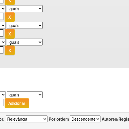
or:
Por ordem
Autores/Regi