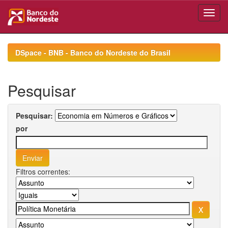
Skip
navigation
DSpace - BNB - Banco do Nordeste do Brasil
Pesquisar
Pesquisar:
por
Filtros correntes: