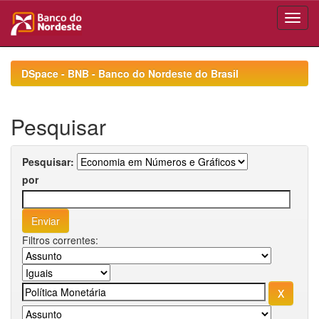
Skip
navigation
DSpace - BNB - Banco do Nordeste do Brasil
Pesquisar
Pesquisar:
por
Filtros correntes: