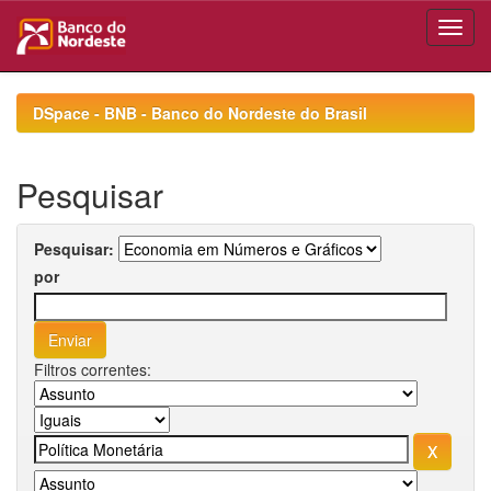
Skip
navigation
DSpace - BNB - Banco do Nordeste do Brasil
Pesquisar
Pesquisar:
por
Filtros correntes: