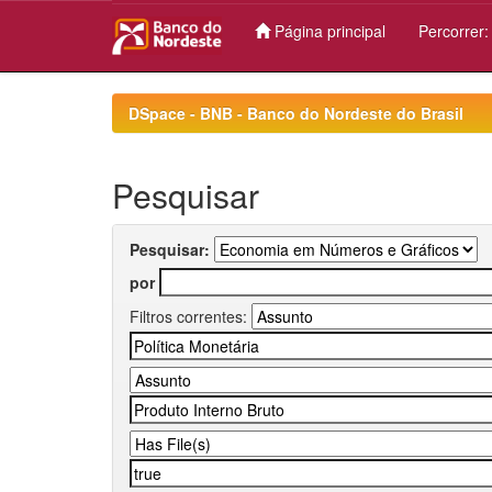
Página principal
Percorrer
Skip
navigation
DSpace - BNB - Banco do Nordeste do Brasil
Pesquisar
Pesquisar:
por
Filtros correntes: