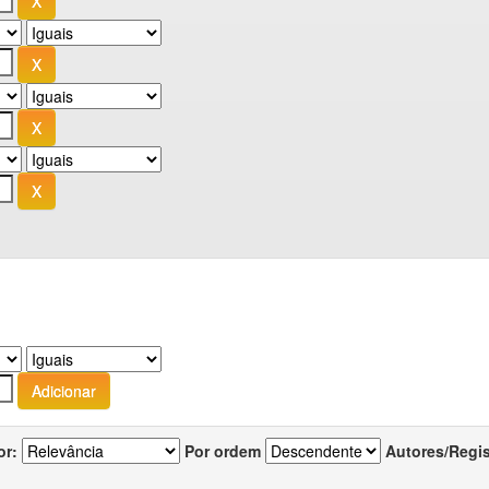
or:
Por ordem
Autores/Regi