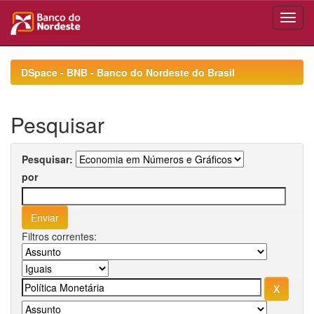
Skip
navigation
DSpace - BNB - Banco do Nordeste do Brasil
Pesquisar
Pesquisar:
por
Filtros correntes: