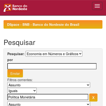
Skip
navigation
DSpace - BNB - Banco do Nordeste do Brasil
Pesquisar
Pesquisar:
por
Filtros correntes: