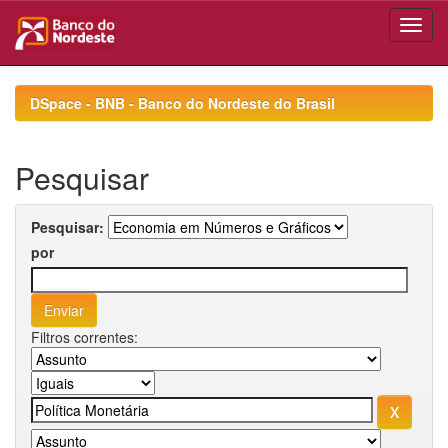
Skip
navigation
DSpace - BNB - Banco do Nordeste do Brasil
Pesquisar
Pesquisar:
por
Filtros correntes: