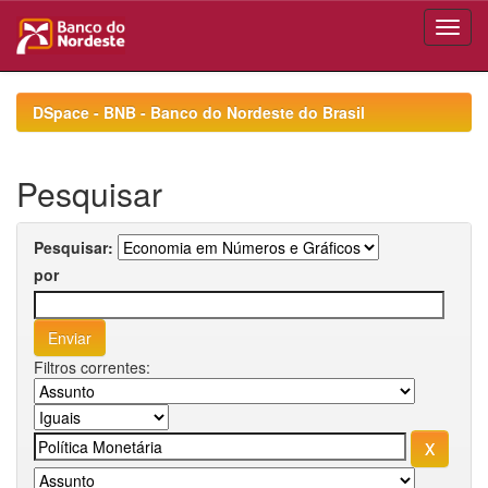
Skip
navigation
DSpace - BNB - Banco do Nordeste do Brasil
Pesquisar
Pesquisar:
por
Filtros correntes: