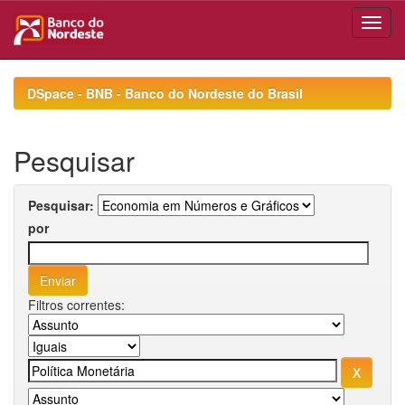
Skip
navigation
DSpace - BNB - Banco do Nordeste do Brasil
Pesquisar
Pesquisar:
por
Filtros correntes: