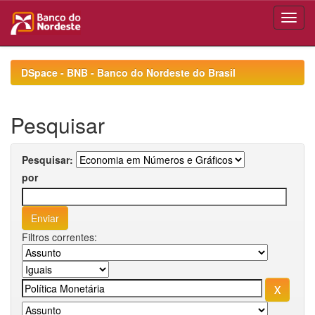
Skip
navigation
DSpace - BNB - Banco do Nordeste do Brasil
Pesquisar
Pesquisar:
por
Filtros correntes: