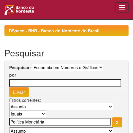
Skip
navigation
DSpace - BNB - Banco do Nordeste do Brasil
Pesquisar
Pesquisar:
por
Filtros correntes: