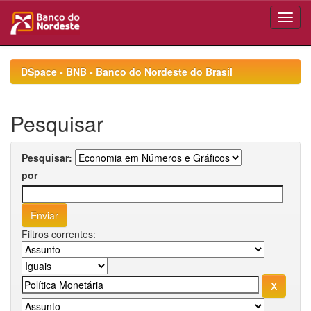
Skip
navigation
DSpace - BNB - Banco do Nordeste do Brasil
Pesquisar
Pesquisar:
por
Filtros correntes: