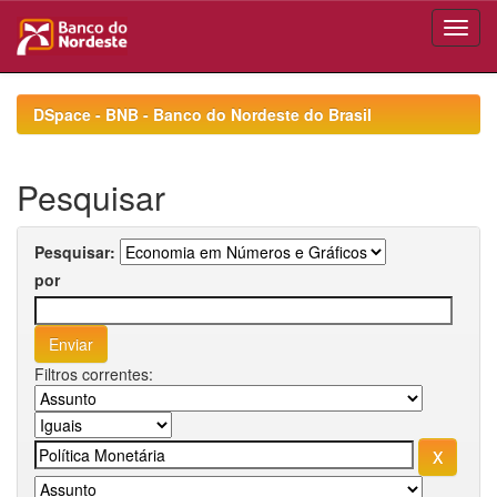
Skip
navigation
DSpace - BNB - Banco do Nordeste do Brasil
Pesquisar
Pesquisar:
por
Filtros correntes: