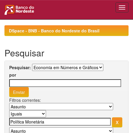
Skip
navigation
DSpace - BNB - Banco do Nordeste do Brasil
Pesquisar
Pesquisar:
por
Filtros correntes: