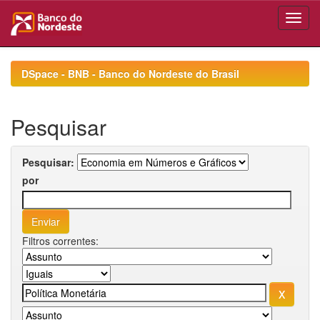
Skip
navigation
DSpace - BNB - Banco do Nordeste do Brasil
Pesquisar
Pesquisar:
por
Filtros correntes: