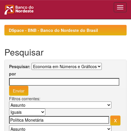
Skip
navigation
DSpace - BNB - Banco do Nordeste do Brasil
Pesquisar
Pesquisar:
por
Filtros correntes: