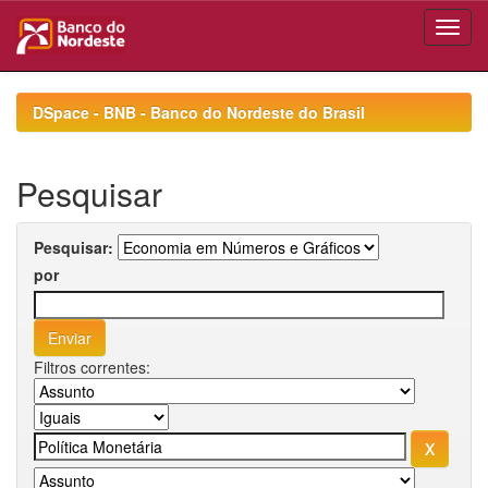
Skip
navigation
DSpace - BNB - Banco do Nordeste do Brasil
Pesquisar
Pesquisar:
por
Filtros correntes: