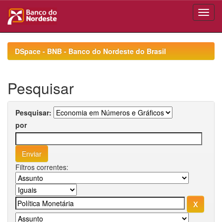
Skip
navigation
DSpace - BNB - Banco do Nordeste do Brasil
Pesquisar
Pesquisar:
por
Filtros correntes: